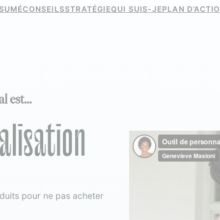
SUMÉ
CONSEILS
STRATÉGIE
QUI SUIS-JE
PLAN D’ACTI
al est…
alisation
oduits pour ne pas acheter