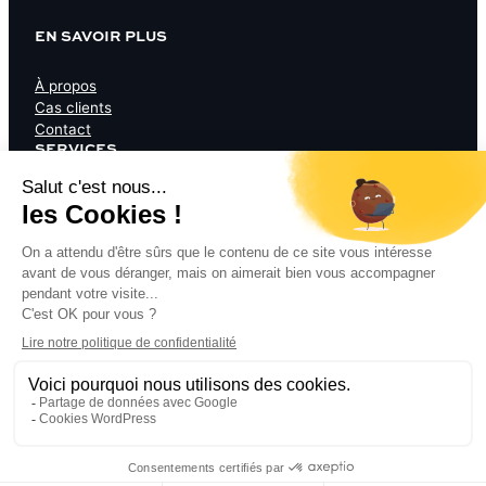
EN SAVOIR PLUS
À propos
Cas clients
Contact
SERVICES
Audit de rétention
Séquence email
Quiz funnel
RESSOURCES
Blog
Quiz
Ressources
© 2018-2025
·
TOUS DROITS RÉSERVÉS
POLITIQUE DE CONFIDENTIALITÉ