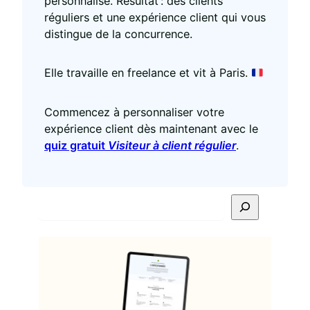
personnalisé. Résultat : des clients
réguliers et une expérience client qui vous
distingue de la concurrence.
Elle travaille en freelance et vit à Paris.
Commencez à personnaliser votre
expérience client dès maintenant avec le
quiz gratuit
Visiteur à client régulier
.
R
e
c
h
e
r
c
h